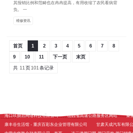
其报销比例和范畴也在冉冉提高，有用收缩了农民看病背
负。 一
维修资讯
首页
1
2
3
4
5
6
7
8
9
10
11
下一页
末页
共
11
页
101
条记录
友情链接：
富民兴瑞建材科技开发有限公司-官网
嘉兴家具维修|嘉
玄武区朗星墙体材料有限公司
养花达人 - 花卉养殖 - 养花 - 养花
怕不怕科技
咸阳泵阀|阀门|水泵|阀门品牌|泵阀行情|阀门交易
海口玖捌后网络科技有限公司
山西省高速公路服务区网站
秦
康丰谷生活馆 - 重庆百彩东企业管理有限公司
甘肃天成汽车有限公司