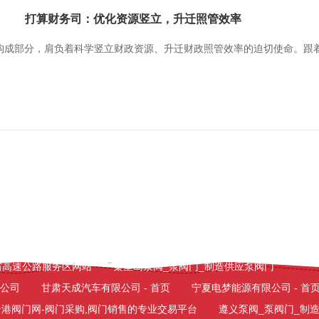
打算财务司：优化资源竖立，升迁照管效率
构成部分，肩负着科学竖立财政资源、升迁财政照管效率的迫切使命。跟
司-官网
嘉兴家具维修|嘉兴家具维修电话|嘉兴家具维修公司--嘉兴家
人 - 花卉养殖 - 养花 - 养花技巧 - 养花知识
舟山泵阀|阀门|水泵|阀
门品牌|泵阀行情|阀门交易
鲲鹏资本_官网_私募基金_科技链接实体经
省高速公路服务区网站
秦皇岛泵阀_泵阀门_制造供应泵阀门
限公司
甘肃天成汽车有限公司 - 首页
宁夏电梦能源有限公司 - 首
云港阀门网-阀门采购,阀门销售的专业交易平台
遵义泵阀_泵阀门_制