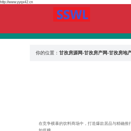
http://www.yyqx42.cn
你的位置：
甘孜房源网-甘孜房产网-甘孜房地
在竞争横暴的饮料商场中，打造爆款居品与精确推
如低糖