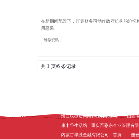
在新期间配景下，打算财务司动作政府机构的迫切
用恶果
维修资讯
共 1 页/6 条记录
友情链接：
富民兴瑞建材科技开发有限公
玄武区朗星墙体材料有限公司
养花达
怕不怕科技
咸阳泵阀|阀门|水泵|阀
海口玖捌后网络科技有限公司
山西
康丰谷生活馆 - 重庆百彩东企业管理有
内蒙古华胜金融有限公司 - 首页
连