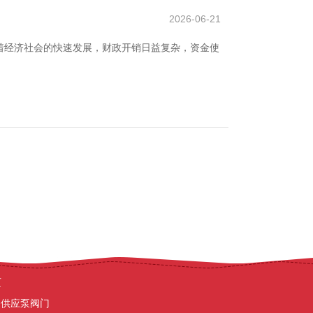
2026-06-21
着经济社会的快速发展，财政开销日益复杂，资金使
具
门品牌|泵阀行情|阀门交易
济
上海翔宁泽电子商务有限公司
页
造供应泵阀门