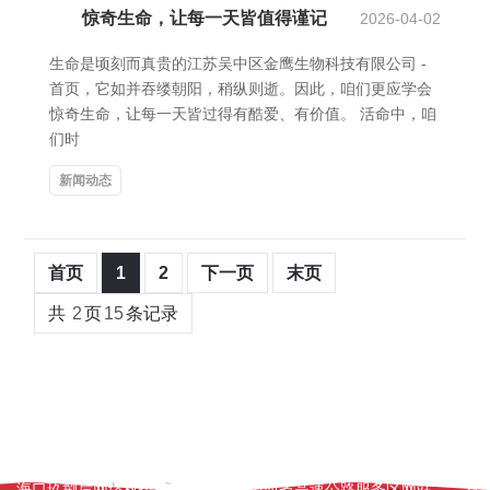
惊奇生命，让每一天皆值得谨记
2026-04-02
生命是顷刻而真贵的江苏吴中区金鹰生物科技有限公司 -
首页，它如并吞缕朝阳，稍纵则逝。因此，咱们更应学会
惊奇生命，让每一天皆过得有酷爱、有价值。 活命中，咱
们时
新闻动态
首页
1
2
下一页
末页
共
2
页
15
条记录
友情链接：
富民兴瑞建材科技开发有限公司-官网
嘉兴家具维修|嘉
玄武区朗星墙体材料有限公司
养花达人 - 花卉养殖 - 养花 - 养花
怕不怕科技
咸阳泵阀|阀门|水泵|阀门品牌|泵阀行情|阀门交易
海口玖捌后网络科技有限公司
山西省高速公路服务区网站
秦